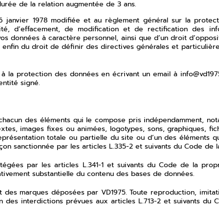
durée de la relation augmentée de 3 ans.
 6 janvier 1978 modifiée et au règlement général sur la protec
ilité, d’effacement, de modification et de rectification des 
vos données à caractère personnel, ainsi que d’un droit d’opposi
nfin du droit de définir des directives générales et particulièr
à la protection des données en écrivant un email à
info@vd197
ntité signé.
que chacun des éléments qui le compose pris indépendamment, 
extes, images fixes ou animées, logotypes, sons, graphiques, fic
eprésentation totale ou partielle du site ou d’un des éléments q
çon sanctionnée par les articles L.335-2 et suivants du Code de la
égées par les articles L.341-1 et suivants du Code de la propri
itativement substantielle du contenu des bases de données.
ont des marques déposées par VD1975. Toute reproduction, imitati
ion des interdictions prévues aux articles L.713-2 et suivants du 